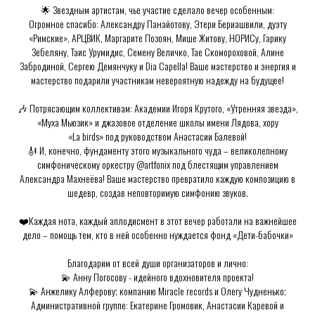
🌟 Звездным артистам, чье участие сделало вечер особенным:
Огромное спасибо: Александру Панайотову, Этери Бериашвили, дуэту
«Римские», АРЦВИК, Маргарите Позоян, Мише Житову, НОРИСу, Гарику
Зебеляну, Таис Урумидис, Семену Величко, Тае Скомороховой, Алине
Забродиной, Сергею Демянчуку и Dia Capella! Ваше мастерство и энергия и
мастерство подарили участникам невероятную надежду на будущее!
🎶 Потрясающим коллективам: Академии Игоря Крутого, «Утренняя звезда»,
«Муха Мьюзик» и джазовое отделение школы имени Лядова, хору
«La birds» под руководством Анастасии Балевой!
🎻 И, конечно, фундаменту этого музыкального чуда – великолепному
симфоническому оркестру @artfonix под блестящим управлением
Александра Махнеёва! Ваше мастерство превратило каждую композицию в
шедевр, создав неповторимую симфонию звуков.
❤️Каждая нота, каждый аплодисмент в этот вечер работали на важнейшее
дело – помощь тем, кто в ней особенно нуждается фонд «Дети-бабочки»
Благодарим от всей души организаторов и лично:
💫 Анну Погосову - идейного вдохновителя проекта!
💫 Анжелику Алферову; компанию Miracle records и Олегу Чудненько;
Административной группе: Екатерине Громовик, Анастасии Каревой и