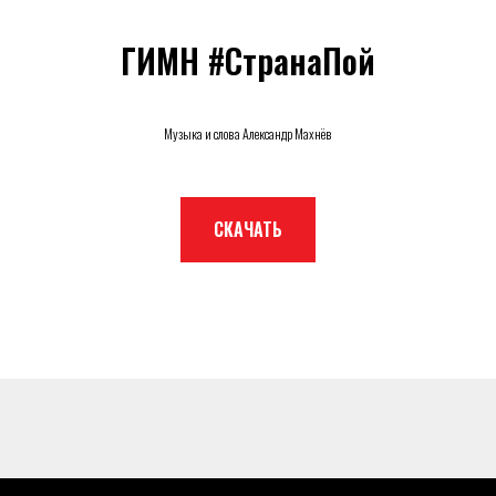
ГИМН #СтранаПой
Музыка и слова Александр Махнёв
СКАЧАТЬ