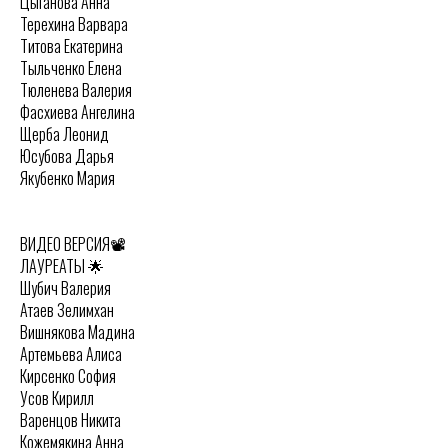
Цыганова Анна
Терехина Варвара
Титова Екатерина
Тыльченко Елена
Тюленева Валерия
Фасхиева Ангелина
Щерба Леонид
Юсубова Дарья
Якубенко Мария
ВИДЕО ВЕРСИЯ📽️
ЛАУРЕАТЫ 🌟
Шубич Валерия
Атаев Зелимхан
Вишнякова Мадина
Артемьева Алиса
Кирсенко София
Усов Кирилл
Варенцов Никита
Кожемякина Анна