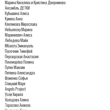
Марина Киселева и Кристина Дворникова
Ансамбль ДЕТКИ
Кубышина Алиса
Кукина Анна
Клепикова Мирослава
Небылеску Марина
Маринкевич Алиса
Лебедева Майя
Мбахоту Эммануэль
Пасечник Тимофей
Персидская Анастасия
Пономарёва Полина
Путин Максим
Пяткина Александра
Фоменко Софья
Спицкий Марк
Angels Project
Усов Кирилл
Холодова Алина
Тарасова Анжела