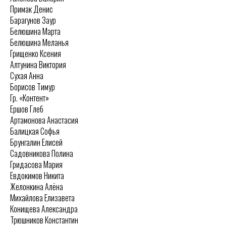
Примак Денис
Барагунов Заур
Белюшина Марта
Белюшина Меланья
Грищенко Ксения
Алтунина Виктория
Сухая Анна
Борисов Тимур
Гр. «Контент»
Ершов Глеб
Артамонова Анастасия
Балицкая Софья
Брунгалин Елисей
Садовникова Полина
Гридасова Мария
Евдокимов Никита
Желонкина Алёна
Михайлова Елизавета
Конищева Александра
Трюшников Константин