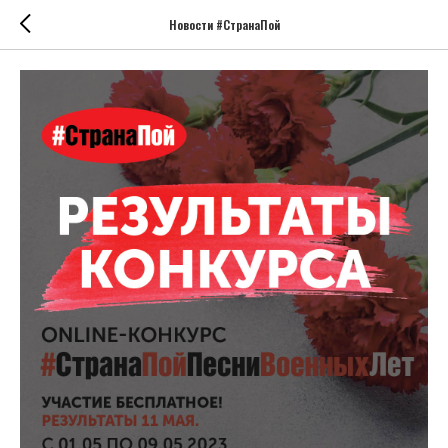
Новости #СтранаПой