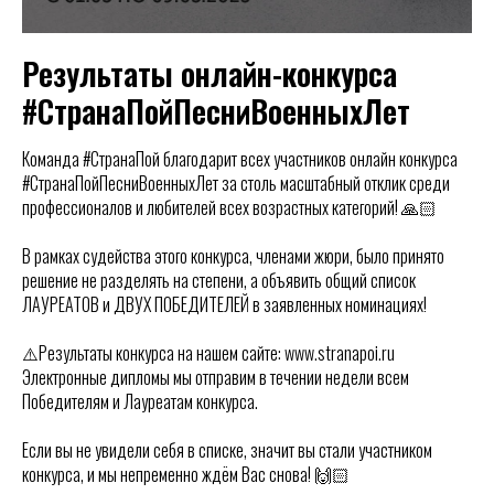
Результаты онлайн-конкурса
#СтранаПойПесниВоенныхЛет
Команда #СтранаПой благодарит всех участников онлайн конкурса
#СтранаПойПесниВоенныхЛет за столь масштабный отклик среди
профессионалов и любителей всех возрастных категорий! 🙏🏻
В рамках судейства этого конкурса, членами жюри, было принято
решение не разделять на степени, а объявить общий список
ЛАУРЕАТОВ и ДВУХ ПОБЕДИТЕЛЕЙ в заявленных номинациях!
⚠️Результаты конкурса на нашем сайте: www.stranapoi.ru
Электронные дипломы мы отправим в течении недели всем
Победителям и Лауреатам конкурса.
Если вы не увидели себя в списке, значит вы стали участником
конкурса, и мы непременно ждём Вас снова! 🙌🏻