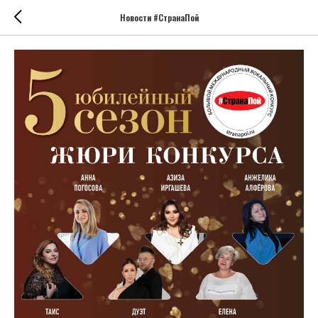
Новости #СтранаПой