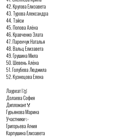
42. Кругова Елизавета
43. Турова Александра
44. Тэйси
45. Попова Алёна
46. Кравченко Злата
47. Паренчук Наталья
48. Вальц Елизавета
49. Грушина Мила
50. Шевень Алёна
51. Голубева Людмила
52. Кузнецова Елена
Лауреат I🥇
Долаева София
Дипломант🏅
Гурьянова Марина
Участники✨
Григорьева Агния
Карпушина Елизавета